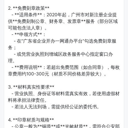
2. **免费刻章政策**
- **适用条件**：2020年起，广州市对新注册企业提
供**免费刻制公章、财务章、发票章**服务（部分区域
可能包含法人章）。
- **申领方式**：
- 在“广东省企业开办一网通办平台”勾选免费刻章服
务；
- 或凭营业执照到增城区政务服务中心指定窗口办
理。
- **费用说明**：若超出免费范围（如合同章），每枚
章费用约100-300元（材质不同价格差异较大）。
3. **材料真实性要求**
- 营业执照、身份证等材料需真实有效，若使用虚假材
料将承担法律责任。
- 若法人无法到场，需提供经公证的委托书。
4. **印章材质与规格**
- 公章一般为**铜质**或**光敏材质**，需符合公安部