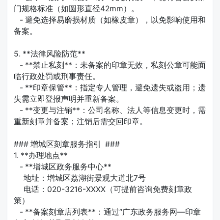
门规格标准（如圆形直径42mm）。
- 避免选择易磨损材质（如橡皮章），以免影响使用和
备案。
5. **法律风险防范**
- **禁止私刻**：未备案的印章无效，私刻公章可能面
临行政处罚或刑事责任。
- **印章保管**：指定专人管理，避免遗失或盗用；遗
失需立即登报声明并重新备案。
- **变更与注销**：公司名称、法人等信息变更时，需
重新刻章并备案；注销后需交回印章。
### 增城区刻章服务指引 ###
1. **办理地点**
- **增城区政务服务中心**
地址：增城区荔湖街景观大道北7号
电话：020-3216-XXXX（可提前咨询免费刻章政
策）
- **备案刻章店列表**：通过“广东政务服务网—印章